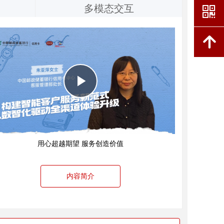
多模态交互
낃
녕
Play
银行远程银行中心】部门总经理 | 刘东影女士
Video
用心超越期望 服务创造价值
内容简介