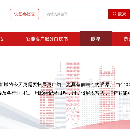
认监委批准
끠
搜索
品
智能客户服务白皮书
眼界
协
的今天更需要拓展更广阔、更具有前瞻性的眼界。 由CCCS
域专家领导及各行业同仁，用影像记录眼界，用访谈展现智慧，打造智