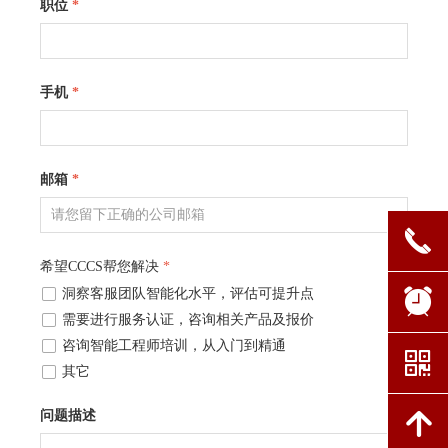
职位
*
手机
*
邮箱
*
끅
希望CCCS帮您解决
*
넁
洞察客服团队智能化水平，评估可提升点
뀥
넁
需要进行服务认证，咨询相关产品及报价
넁
咨询智能工程师培训，从入门到精通
낃
넁
其它
问题描述
녕