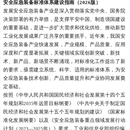
安全应急装备标准体系建设指南（
2026
版）
发展安全应急装备产业是深入贯彻落实党中央、国务院
决策部署的有力举措，是支撑平安中国、制造强国建设
的重要基础，是进一步扩大需求和优化供给、推动新型
工业化发展成果广泛共享的重要
抓手
。
近年来，我国安
全应急装备产业快速发展，产业规模、产品质量、应用
深度和广度显著拓展，关键领域实现创新突破，
新技
术、
新产品、新场景不断涌现，对标准化工作提出了新
的要求
，
亟需建立
系统、科学、适用的标准体系
，
为安
全应急装备技术创新、产品质量提升和产业协同发展奠
定基础。
按照《中华人民共和国国民经济和社会发展第十四个五
年规划和
年远景目标纲要
》《中共中央关于制定国
2035
民经济和社会发展第十五个五年规划的建议》
《国家标
准化发展纲要》以及《
安全应急装备重点领域发展行动
计划（
年）
》要求，工业和信息化部
组织
编
2023—2025