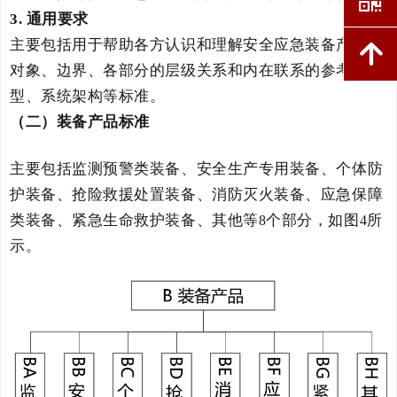
3
.
通用要求
主要包括
用于帮助各方认识和理解
安全应急装备产品
的
녕
对
象、边界、各部分的层级关系和内在联系
的
参考模
型、系统架构
等标准。
（二）装备产品标准
主要包括
监测预警类装备、安全生产专用装备、个体防
护装备、抢险救援处置装备、消防灭火装备、应急保障
类装备、紧急生命救护装备、其他
等
个
部分，如图
所
8
4
示。