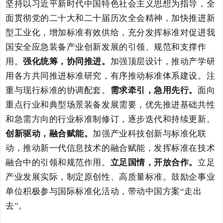
坚持以习近平新时代中国特色社会主义思想为指导，全
面贯彻党的二十大和二十届历次全会精神，加快推进新
型工业化，增加标准有效供给，充分发挥标准对促进我
国安全应急装备产业创新发展的引领、规范和支撑作
用。
强化统筹，协同推进。
加强顶层设计，
推动产学研
用各方共同推进标准研究，有序推动标准体系建设。
注
重与现行标准的协调配套。
需求牵引
，急用先行。
面向
重点行业和
典型场景装备发展需要，优先推进
基础共性
和急需方向的行业标准制修订，
逐步迭代和持续更新
。
创新驱动
，
融合赋能
。
加强产业科技创新与标准化联
动，推动新一代信息技术的融合赋能，发挥标准在技术
融合中的引领和规范作用。
立足国情，开放合作。
立足
产业发展实际，制定原创性、高质量标准。鼓励企事业
单位积极参与国际标准化活动，带动中国方案
“
走出
去
”
。