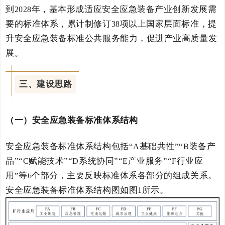
到
年，
基本形成适应安全应急装备产业创新发展需
2028
要的标准体系，累计制修订
项以上国家层面标准，提
38
升安全应急装备标准公共服务能力，促进产业高质量发
展。
三、建设思路
（一）安全应急装备标准体系结构
安全应急装备
标准体系结构包括
“
基础共性
”“
装备产
A
B
品
”“
赋能技术
”“
系统协同
”“
产业服务
”“
行业应
C
D
E
F
用
”
等
个部分，主要反映标准体系各部分的组成关系。
6
安全应急装备
标准体系结构图如图
所示。
1